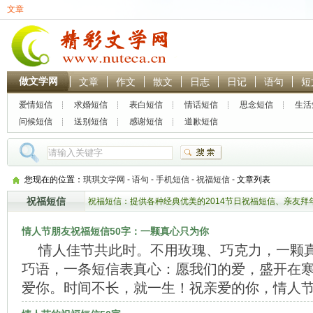
文章
做文学网
文章
作文
散文
日志
日记
语句
短
爱情短信
求婚短信
表白短信
情话短信
思念短信
生活
问候短信
送别短信
感谢短信
道歉短信
热门搜索：
林黛玉
贾
您现在的位置：
琪琪文学网
-
语句
-
手机短信
-
祝福短信
- 文章列表
祝福短信
祝福短信：提供各种经典优美的2014节日祝福短信、亲友
线阅读欣赏。欢迎前来
情人节朋友祝福短信50字：一颗真心只为你
情人佳节共此时。不用玫瑰、巧克力，一颗
巧语，一条短信表真心：愿我们的爱，盛开在寒
爱你。时间不长，就一生！祝亲爱的你，情人