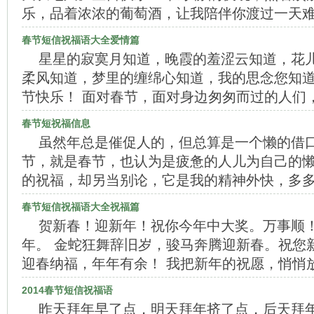
乐，品着浓浓的葡萄酒，让我陪伴你渡过一天难
春节短信祝福语大全爱情篇
星星的寂寞月知道，晚霞的羞涩云知道，花
柔风知道，梦里的缠绵心知道，我的思念您知
节快乐！ 面对春节，面对身边匆匆而过的人们
春节短祝福信息
虽然年总是催促人的，但总算是一个懒的借口
节，就是春节，也认为是疲惫的人儿为自己的
的祝福，却另当别论，它是我的精神外快，多多
春节短信祝福语大全祝福篇
贺新春！迎新年！祝你今年中大奖。万事顺
年。 金蛇狂舞辞旧岁，骏马奔腾迎新春。祝您
迎春纳福，年年有余！ 我把新年的祝愿，悄悄
2014春节短信祝福语
昨天拜年早了点，明天拜年挤了点，后天拜