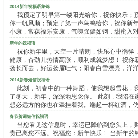
2014新年祝福语集锦
我预定了明早第一缕阳光给你，祝你快乐；
你一帆风顺；预定了第一声鸟鸣给你，祝你新年
小康，常葆福乐安康，气魄强健如钢，甜蜜入
新年的祝福语
祝你新年里，天空一片晴朗，快乐心中徜徉
健康，奋劲儿热情高涨，顺利成就梦想！ 祝你
扬长而去，好运扬眉吐气；阳春白雪漂亮，洋
2014新春短信祝福语
此刻，初春中的一种舞蹈，使我想起雪花，
了冬天，新年，深深地思念你。 此刻，我陪在
想必远方的你也在牵挂着我。端起一杯红酒，
春节贺词短信祝福语
当您看见这信息时，幸运已降临到您头上，
贵已离您不远。祝福您：新年快乐！ 当新年的