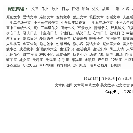
深度阅读：
文章
作文
散文
日志
日记
语句
短文
故事
生活
小说
原创文章
爱情文章
亲情文章
友情文章
励志文章
校园文章
伤感文章
人生
小学二年级作文
小学三年级作文
小学四年级作文
小学五年级作文
小学六年
高中二年级作文
高中三年级作文
高考作文
写景散文
情感散文
经典散文
优
伤心日志
经典日志
非主流日志
个性日志
搞笑日志
心情日志
随笔日记
幸
悠闲日记
随感日记
爱情语句
伤感语句
优美语句
唯美语句
哲理语句
搞笑
人生格言
名言佳句
励志签名
伤感网名
微小说
笑话大全
繁体字大全
美文
故事会
成语故事
童话故事大全
生活常识
生活骗局
生活实事
风土人情
人
小说简介
都市言情
校园小说
武侠仙侠
历史小说
恋爱宝典
情侣
职场
性情
狮子座
处女座
天秤座
天蝎座
射手座
摩羯座
水瓶座
双鱼座
12星座
星座
热点主题
职位职业
MTV歌曲
精彩视频
热门电影
经典动画片
电视剧
联系我们
|
谷歌地图
|
百度地图
文章阅读网
文章网
精彩文章
美文故事
散文欣赏
CopyRight © 20