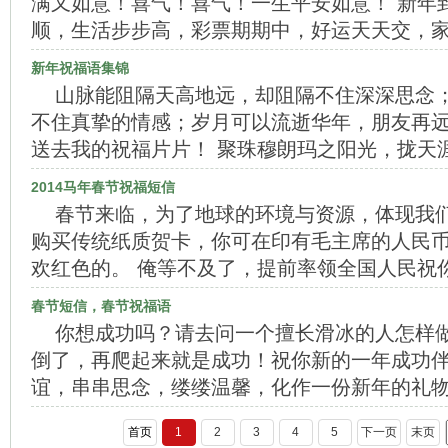
满又如意！喜气！喜气！一生平安如意！ 新年
顺，生活步步高，彩票期期中，好运天天交，
新年祝福语集锦
山脉能阻隔天高地远，却阻隔不住深深思念
不住真挚的情感；岁月可以流逝华年，朋友再
送去我的祝福片片！ 聚珠穆朗玛之阳光，拢天
2014马年春节祝福短信
春节来临，为了地球的环境与资源，体现我
购买传统纸质贺卡，你可在印有毛主席的人民
欢红色的。 俺等不及了，提前率领全国人民祝
春节短信，春节祝福语
你想成功吗？请去问一个擅长滑冰的人怎样
倒了，再爬起来就是成功！祝你新的一年成功伴
谊，串串思念，缕缕温馨，化作一份新年的礼
首页
1
2
3
4
5
下一页
末页