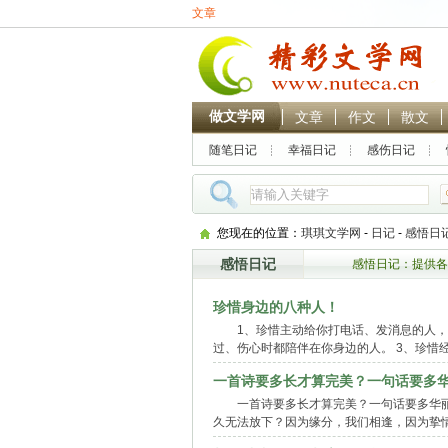
文章
做文学网
文章
作文
散文
随笔日记
幸福日记
感伤日记
您现在的位置：
琪琪文学网
-
日记
-
感悟日
感悟日记
感悟日记：提供各
珍惜身边的八种人！
1、珍惜主动给你打电话、发消息的人，
过、伤心时都陪伴在你身边的人。 3、珍惜
一首诗要多长才算完美？一句话要多
一首诗要多长才算完美？一句话要多华
久无法放下？因为缘分，我们相逢，因为挚