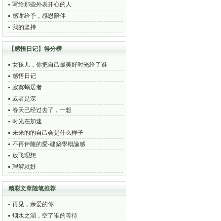
写给那些外表开心的人
感谢给予，感恩陪伴
我的坚持
【感悟日记】得分榜
女孩儿，你把自己最美好时光给了谁
感悟日记
寂寞蜗居者
或者是深
春天已经过去了，一想
时光在加速
未来的的自己会是什么样子
不再伴隨的愛-建築學概論感
放飞理想
理解就好
精彩文章随笔推荐
再见，亲爱的你
烟水之湄，空了谁的等待