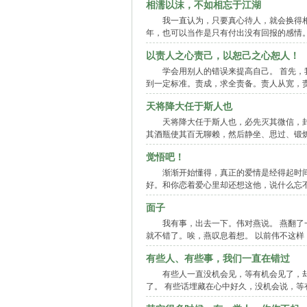
相濡以沫，不如相忘于江湖
我一直认为，只要真心待人，就会换得
年，也可以当作是只有付出没有回报的感情
以责人之心责己，以恕己之心恕人！
学会用别人的错误来提高自己。 首先，
到一定标准。责成，求全责备。责人从宽，
天将降大任于斯人也
天将降大任于斯人也，必先灭其微信，封其
其酒瓶使其百无聊赖，然后静坐、思过、锻
觉悟吧！
渐渐开始懂得，真正的爱情是经得起时
好。和你恋着爱心里却还想这他，说什么忘不
面子
我有事，出去一下。伟对燕说。 燕翻了
就不错了。唉，燕叹息着想。 以前伟不这
有些人、有些事，我们一直在错过
有些人一直没机会见，等有机会见了，
了。 有些话埋藏在心中好久，没机会说，等