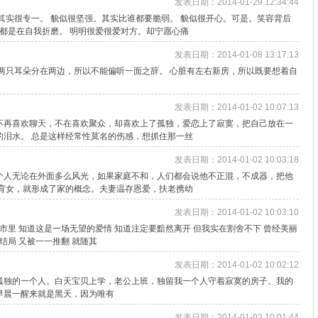
发表日期：2014-01-29 12:34:44
其实很专一。 貌似很坚强。其实比谁都要脆弱。 貌似很开心。可是。笑容背后
人都是在自我折磨。 明明很爱很爱对方。却宁愿心痛
。
发表日期：2014-01-08 13:17:13
两只耳朵分在两边，所以不能偏听一面之辞。 心脏有左右新房，所以既要想着自
发表日期：2014-01-02 10:07:13
不再喜欢聊天，不在喜欢聚众，却喜欢上了孤独，爱恋上了寂寞，把自己放在一
的泪水。 总是这样经常性莫名的伤感，想抓住那一丝
发表日期：2014-01-02 10:03:18
个人无论在外面多么风光，如果家庭不和，人们都会说他不正混，不成器，把他
儿育女，就形成了家的概念。夫妻温存恩爱，扶老携幼
发表日期：2014-01-02 10:03:10
市里 知道这是一场无望的爱情 知道注定要黯然离开 但我实在割舍不下 曾经美丽
结局 又被一一推翻 就随其
发表日期：2014-01-02 10:02:12
孤独的一个人。白天宝贝上学，老公上班，独留我一个人守着寂寞的房子。我的
早晨一醒来就是黑天，因为唯有
发表日期：2014-01-02 10:01:44