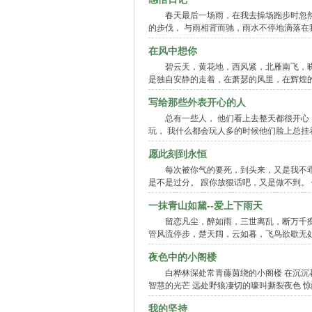
春天最后一场雨，在我去操场跑步时忽
的步伐， 与雨相背而驰，雨水不停地滴落在
在风中想你
碧云天，黄花地，西风紧，北雁南飞，晓
是独自安静的走着，在萧瑟的风里，在辉煌
写给那些外表开心的人
总有一些人， 他们看上去整天都很开心
玩， 我什么都会玩人多的时候他们脸上总挂
愿此刻到永恒
每次被你气的要死，到头来，又是我不乖
是不是过分。 跟你放狠话吧，又是做不到。
一抹青山如黛--爱上下雨天
留恋凡尘，醉如雨，三世离乱，断万千
管风流停步，楚天阔，云如暮，飞鸟欲歇无处
夜色中的小阁楼
白桦林深处常青藤茵绕的小阁楼 在沉沉
智慧的光芒 远处野狼凄切的嚎叫撕裂夜色 
我的坚持