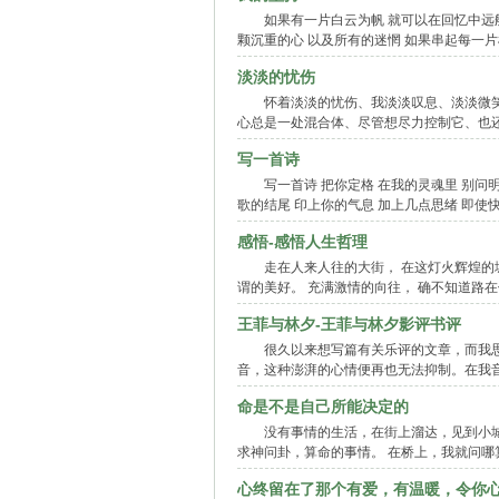
如果有一片白云为帆 就可以在回忆中远航
颗沉重的心 以及所有的迷惘 如果串起每一片
淡淡的忧伤
怀着淡淡的忧伤、我淡淡叹息、淡淡微
心总是一处混合体、尽管想尽力控制它、也
写一首诗
写一首诗 把你定格 在我的灵魂里 别问
歌的结尾 印上你的气息 加上几点思绪 即使
感悟-感悟人生哲理
走在人来人往的大街， 在这灯火辉煌的
谓的美好。 充满激情的向往， 确不知道路在
王菲与林夕-王菲与林夕影评书评
很久以来想写篇有关乐评的文章，而我
音，这种澎湃的心情便再也无法抑制。在我
命是不是自己所能决定的
没有事情的生活，在街上溜达，见到小
求神问卦，算命的事情。 在桥上，我就问
心终留在了那个有爱，有温暖，令你