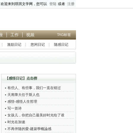
欢迎来到琪琪文学网，您可以
登陆
或者
注册
座
工作
视频
TAG标签
激励日记
悠闲日记
随感日记
搜索正文
、
高级标题搜索
【
感悟日记
】点击榜
有些人、有些事，我们一直在错过
天将降大任于斯人也
感悟-感悟人生哲理
写一首诗
女孩儿，你把自己最美好时光给了谁
时光在加速
不再伴隨的愛-建築學概論感