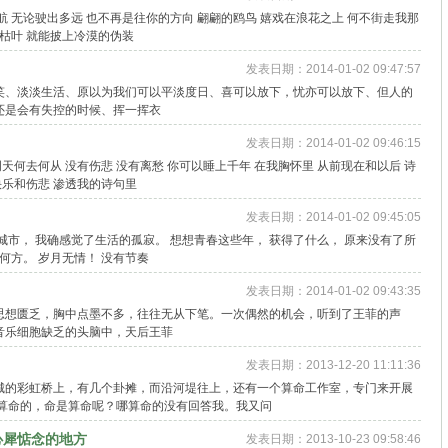
 无论驶出多远 也不再是往你的方向 翩翩的鸥鸟 嬉戏在浪花之上 何不街走我那
枯叶 就能披上冷漠的伪装
发表日期：2014-01-02 09:47:57
笑、淡淡生活、原以为我们可以平淡度日、喜可以放下，忧亦可以放下、但人的
还是会有失控的时候、挥一挥衣
发表日期：2014-01-02 09:46:15
明天何去何从 没有伤悲 没有离愁 你可以睡上千年 在我胸怀里 从前现在和以后 诗
快乐和伤悲 渗透我的诗句里
发表日期：2014-01-02 09:45:05
城市， 我确感觉了生活的孤寂。 想想青春这些年， 获得了什么， 原来没有了所
何方。 岁月无情！ 没有节奏
发表日期：2014-01-02 09:43:35
思想匮乏，胸中点墨不多，往往无从下笔。一次偶然的机会，听到了王菲的声
音乐细胞缺乏的头脑中，天后王菲
发表日期：2013-12-20 11:11:36
城的彩虹桥上，有几个卦摊，而沿河堤往上，还有一个算命工作室，专门来开展
哪算命的，命是算命呢？哪算命的没有回答我。我又问
心犀惦念的地方
发表日期：2013-10-23 09:58:46