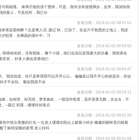
然与我相遇。 淋漓尽致的湿个透彻，可是，我并没有放慢脚步，反而，我加快我
我的脸上，可是此时，我已分
发表日期：2014-01-02 09:57:01
来谁染霜林醉？总是离人泪. 题记 秋，已深了。在这片不熟悉的土地上，我还
的夕阳里，在稀疏的落叶中。习
发表日期：2014-01-02 09:54:55
，嘻嘻哈哈的，没有烦恼， 像个小孩，他们会说玩是我最大的乐趣，我很喜欢
着笑容， 好多人都会羡慕他们
发表日期：2014-01-02 09:54:47
。 我也知道，你只是希望我可以开开心心。 偏偏老让我不开心的就是你，你说
 你才不会怕。 貌似我是不会
发表日期：2014-01-02 09:53:11
痴缠，似有情，却无情，梦里偷欢，一朝流年暗度，花开芙蓉无数，念去去，不
。--题记 初晨，缕缕轻丝装点
发表日期：2014-01-02 09:51:55
暮色中投出熹微的灯光 一位老人缓缓在阳台上踱着小碎步 幽邃的眼眸里闪烁着
惊醒了林间安睡的夜莺 老人抖抖
发表日期：2014-01-02 09:51:05