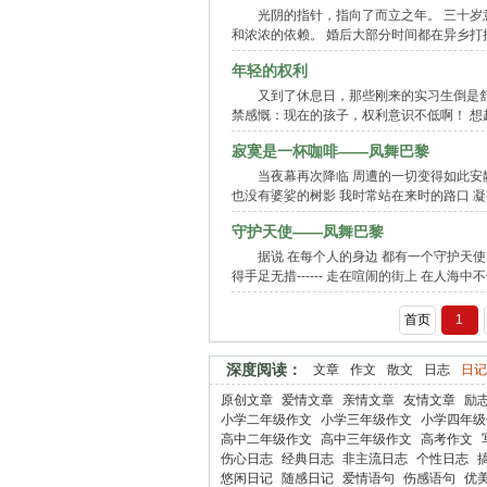
光阴的指针，指向了而立之年。 三十岁
和浓浓的依赖。 婚后大部分时间都在异乡
年轻的权利
又到了休息日，那些刚来的实习生倒是
禁感慨：现在的孩子，权利意识不低啊！ 
寂寞是一杯咖啡——凤舞巴黎
当夜幕再次降临 周遭的一切变得如此安静
也没有婆娑的树影 我时常站在来时的路口 凝
守护天使——凤舞巴黎
据说 在每个人的身边 都有一个守护天使
得手足无措------ 走在喧闹的街上 在人
首页
1
深度阅读：
文章
作文
散文
日志
日记
原创文章
爱情文章
亲情文章
友情文章
励
小学二年级作文
小学三年级作文
小学四年级
高中二年级作文
高中三年级作文
高考作文
伤心日志
经典日志
非主流日志
个性日志
悠闲日记
随感日记
爱情语句
伤感语句
优