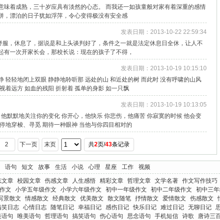
意味着成熟，三十岁应具有淡然的心态。 而我还一如孩童般对家有着深重的感情
打拼，漂泊的日子犹如浮萍，令心变得极没有安全感
发表日期：2013-10-22 22:59:34
舒服，休息了，据说是和上头谈判好了，条件之一就是法定休息日全休，让人不
想起有一次开家长会，那校长说：现在的孩子了不得，
发表日期：2013-10-19 10:15:10
 轻轻地闭上双眼 静静地聆听那 远处的山 和近处的树 而此时 没有呼啸的山风
视着远方 如血的残阳 折射着 孤单的身影 如一只飘
发表日期：2013-10-19 10:13:05
 他默默地关注你的变化 你开心，他快乐 你悲伤，他痛苦 你寂寞的时候 他会变
海中不停地穿梭、寻觅 期待一种眼神 当他与你四目相对的
2
下一页
末页
共
2
页/
43
条记录
语句
短文
故事
生活
小说
心理
星座
工作
视频
志文章
校园文章
伤感文章
人生感悟
精彩文章
哲理文章
文学名著
作文写作技巧
作文
小学五年级作文
小学六年级作文
初中一年级作文
初中二年级作文
初中三年
写景散文
情感散文
经典散文
优美散文
散文随笔
抒情散文
爱情散文
伤感散文
搞笑日志
心情日志
随笔日记
幸福日记
感伤日记
快乐日记
难过日记
无聊日记
美语句
唯美语句
哲理语句
搞笑语句
伤心语句
思念语句
手机短信
诗歌
唐诗三