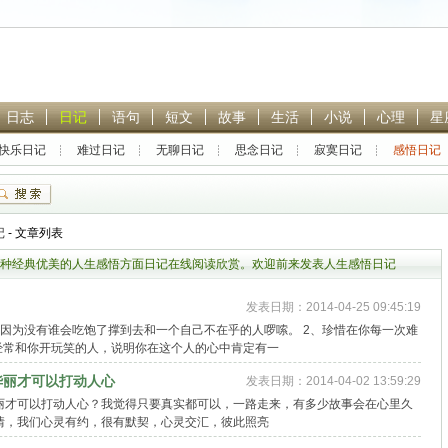
日志
日记
语句
短文
故事
生活
小说
心理
星
快乐日记
难过日记
无聊日记
思念日记
寂寞日记
感悟日记
热门搜索：
林黛玉
贾宝玉
恋爱
封神英雄榜
青春
记
- 文章列表
种经典优美的人生感悟方面日记在线阅读欣赏。欢迎前来发表人生感悟日记
发表日期：2014-04-25 09:45:19
因为没有谁会吃饱了撑到去和一个自己不在乎的人啰嗦。 2、珍惜在你每一次难
经常和你开玩笑的人，说明你在这个人的心中肯定有一
华丽才可以打动人心
发表日期：2014-04-02 13:59:29
丽才可以打动人心？我觉得只要真实都可以，一路走来，有多少故事会在心里久
情，我们心灵有约，很有默契，心灵交汇，彼此照亮