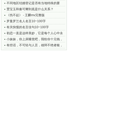
不同地区结婚登记是否有当地特殊的要
求？
贾宝玉和秦可卿到底是什么关系？
《伤不起》 - 王麟mv完整版
罗曼罗兰名人名言10~100字
有关快慢的名言佳句10~100字
初恋一直是这样美妙，它是每个人心中永
恒的爱意
小妹妹，你上床睡觉吧，我给你十元钱，
搞笑日志22条
有些话，不可轻与人言，雄辩不绝者银，
韬光养晦者金