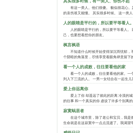
其实很多时候，有一类人、你伤不起
有这一类人。他们很傻。 貌似很花心。
的哀伤谁又能懂。 其实很多时候。 这一类
人的眼睛是平行的，所以要平等看人
人的眼睛是平行的，所以要平等看人。 
己，也要想着想你的朋友。
枫言枫语
不知道什么时候开始变得深沉而忧郁，
个阴暗的角落里，尽情享受着眼角肆意留下
看一个人的成败，往往要看他的家
看一个人的成败，往往要看他的家。一
列入下三流的人。 一男一女结合在一起生
爱上你远离你
爱上了你 却遥远了彼此的距离 冷漠的城
的往事 和一个真实的你 虚设了许多个别离的
寂寞蜗居者
在这个城市里，除了老公和宝贝，我是
生命就是在这寂寞中一点点流逝了。我渴望
感悟日记