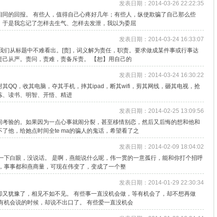
发表日期：2014-03-26 22:22:35
相同的回报。 有些人，值得自己心疼好几年；有些人，纵使欺骗了自己那么些
。于是我忘记了怎样去生气、怎样去发泄，我以为委屈
发表日期：2014-03-24 16:33:07
我们从标题中不难看出。[责]，词义解为责任，职责。要求做成某件事或行事达
责己从严。责问，责难，责备斥责。 【恕】用自己的
发表日期：2014-03-24 16:30:22
QQ，收其电脑，夺其手机，摔其ipad，断其wifi，剪其网线，砸其电视，抢
炼、读书、明智、开悟、精进
发表日期：2014-02-25 13:09:56
间考验的。如果因为一点心事就闹分裂，甚至移情别恋，然后又后悔的想和他和
了他，给她点时间全te ma的骗人的鬼话，希望看了之
发表日期：2014-02-09 18:04:02
一下白眼，没说话。 是啊，燕能说什么呢，伟一贯的一意孤行，能和你打个招呼
样，事事都和燕商量，可现在伟变了，变成了一个整
发表日期：2014-01-29 22:30:34
却又犹豫了，相见不如不见。 有些事一直没机会做，等有机会了，却不想再做
有机会说的时候，却说不出口了。 有些爱一直没机会