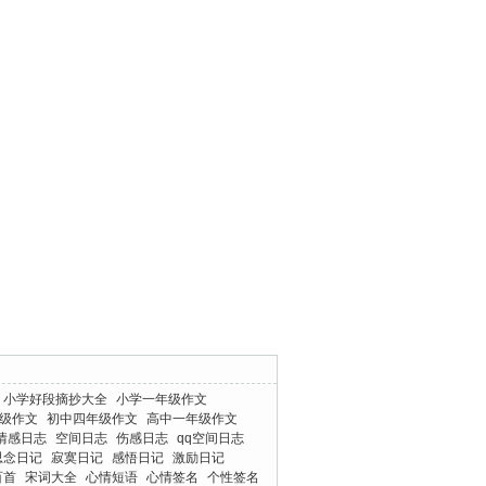
小学好段摘抄大全
小学一年级作文
级作文
初中四年级作文
高中一年级作文
情感日志
空间日志
伤感日志
qq空间日志
思念日记
寂寞日记
感悟日记
激励日记
百首
宋词大全
心情短语
心情签名
个性签名