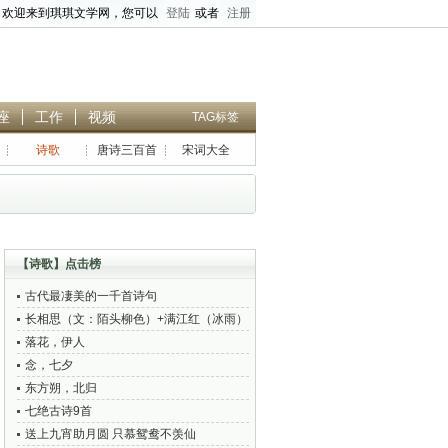
欢迎来到琪琪文学网，您可以
登陆
或者
注册
座
工作
视频
TAG标签
诗歌
唐诗三百首
宋词大全
搜索正文
、
高级标题搜索
【
诗歌
】点击榜
古代最凄美的一千首诗句
长相思（文：陌头柳色）+满江红（冰雨）
落花，伊人
念，七夕
东方朔，北归
七绝古诗9首
送上九宵助月圆 只慕鸳鸯不羡仙