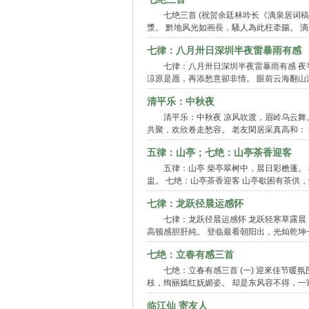
七绝三首 (祝贺余廷林吟长《滴泉居词
漿。 黔地风光如画長，騷人為此枉牵腸。 
七律：八月卅日深圳半夜雷暴雨有感
七律：八月卅日深圳半夜雷暴雨有感 夜
涼原是愿，再添愁意卻非情。 眼前云海翻山
清平乐：中秋夜
清平乐：中秋夜 凉风吹渡，眉岭乌云舞
共聚，欢欣卷走愁容。 老友閑居采真高和：
五律：山亭；七绝：山亭茶香迎客
五律：山亭 柴亭翠树中，晨日彩檐蓬。
盅。 七绝：山亭茶香迎客 山亭歇困有茶供
七律：龙跃径晨运感怀
七律：龙跃径晨运感怀 龙跃轻寒草露晨
高顿感胆肝純。 登临最看朝阳出，光灿乾坤
七绝：立春有感三首
七绝：立春有感三首 (一) 迎來佳节暖
枝，绚丽嫣红妩媚姿。 却是东风容不得，一宵
临江仙 寄友人