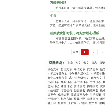
忘却来时路
明月不自知，淡云薄雾掩繁星，独漫林
尘香
思君令人老，轩车何来迟。 盈盈波心泪
梦觉，红消有谁怜？ 萧条酒几醒，憔悴旧痕
新颜犹发旧时枝，梅妃梦断心涩戚
梅魂 新颜犹发旧时枝，梅妃梦断心涩戚
静寒望杯中月，人生长恨情何迟。 雪 相拥而
首页
1
2
3
深度阅读：
文章
作文
散文
日志
日记
原创文章
爱情文章
亲情文章
友情文章
励
小学二年级作文
小学三年级作文
小学四年级
高中二年级作文
高中三年级作文
高考作文
伤心日志
经典日志
非主流日志
个性日志
悠闲日记
随感日记
爱情语句
伤感语句
优
人生格言
名言佳句
励志签名
伤感网名
微
故事会
成语故事
童话故事大全
生活常识
小说简介
都市言情
校园小说
武侠仙侠
历
狮子座
处女座
天秤座
天蝎座
射手座
摩羯