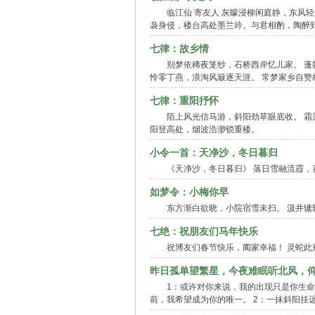
临江仙 寄友人 灰矇浸柳闲庭静，东风
袅身侵，楼台高处墨兰吟。与君相酌，陶醉到
七律：故乡情
别梦依稀夜笼纱，石桥西岸忆儿家。 蓬
怜零丁燕，浪淘风簸逐天涯。 常梦家乡自赞
七律：重阳抒怀
陌上风光信马游，斜阳劲草眼底收。 霜
阳登高处，烟波浩渺锁重楼。
小令一首：天净沙，冬日暮归
《天净沙，冬日暮归》 落日雪融流霞，
如梦令：小梅你早
东方渐白欲晓，小院宿雪未扫。 汲井辘
七绝：祝朋友们马年快乐
祝博友们春节快乐，阖家幸福！ 灵蛇此
昨日孤单望繁星，今夜难眠听北风，
1：或许对你来说，我的出现只是你生命中的
前，我希望成为你的唯一。 2：一抹斜阳挂