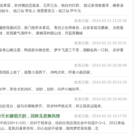
轻送寒霖，奈何懒怠恋孤衾。元宵已去，独自对灯斟。 犹记多情春蕙草，幽香袅
如今。 临江仙 寄友人 澹墨齋原玉：临江仙.甲午元
发表日期：2014-02-21 21:02:40
牖慈母频拭泪，柴门桃李未著花。 青丝少女绣春色，白发老翁话桑麻。 乡愁最
雄，皆因豪气满怀中。 素鳞茎种圆山绿，丹荔香飘峻
发表日期：2014-02-21 20:35:51
染青山枫泣露，鸭戏碧水柳含愁。 梦中飞渡三千里，酒醒临风一江秋。 岁岁重
发表日期：2014-02-20 20:36:49
喜鹊跃上枝丫，孤鹜小溪西下。 鸡鸣犬吠，哼着小曲回家。
发表日期：2014-02-20 20:21:20
轳声，茅舍犬吠鸡叫。 别吵，别吵，问声小梅你早。
发表日期：2014-02-20 19:40:04
别赴瑶台，骏马长嘶唤梦开。 辞岁钟声犹在耳，祥云报喜运随来。
仰天长啸唱天韵，回眸见君舞风情
发表日期：2014-02-16 19:17:05
100+1=101；但对于我来说，你的出现在我生命中却是0+1=1。2012来临
远山，鸾凤归巢寒舍间，归心似箭不疲倦，痴情梦呓落朱颜，北