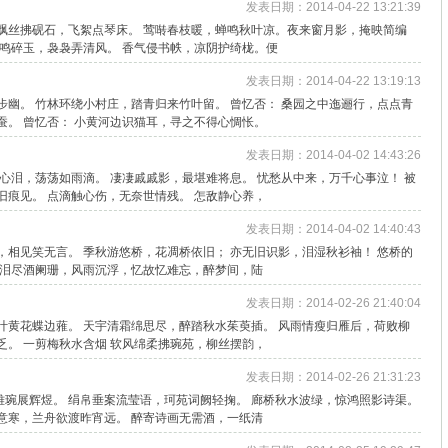
发表日期：2014-04-22 13:21:39
飘丝拂砚石，飞絮点琴床。 莺啭春枝暖，蝉鸣秋叶凉。夜来窗月影，掩映简编
珊鸣碎玉，袅袅弄清风。 香气侵书帙，凉阴护绮栊。便
发表日期：2014-04-22 13:19:13
步幽。 竹林环绕小村庄，踏青归来竹叶留。 曾忆否： 桑园之中迤逦行，点点青
蚕。 曾忆否： 小黄河边识猫耳，寻之不得心惆怅。
发表日期：2014-04-02 14:43:26
波心泪，荡荡如雨滴。 凄凄戚戚影，最堪难将息。 忧愁从中来，万千心事泣！ 被
旧痕见。 点滴触心伤，无奈世情残。 怎敌静心养，
发表日期：2014-04-02 14:40:43
，相见笑无言。 季秋游悠桥，花凋桥依旧； 亦无旧识影，泪湿秋衫袖！ 悠桥的
残泪尽酒阑珊，风雨沉浮，忆故忆难忘，醉梦间，陆
发表日期：2014-02-26 21:40:04
叶黄花蝶边蕥。 天宇清霜绵思尽，醉踏秋水茱萸插。 风雨情瘦归雁后，荷败柳
乏。 一剪梅秋水含烟 软风绵柔拂琬苑，柳丝摆韵，
发表日期：2014-02-26 21:31:23
，雅琬展辉煜。 绢帛垂案流莹语，珂苑词阙轻掬。 廊桥秋水波绿，惊鸿照影诗渠。
意寒，兰舟欲渡昨宵远。 醉寄诗画无需酒，一纸清