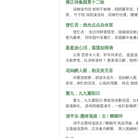
雍正诗集园景十二咏
深柳读书堂 郁郁千株柳，阴阴覆草堂。
香。 竹子院 深院溪流转，回廊竹径通。珊
曾忆否：烛光点点自休室
曾忆否： 东沙河畔黄昏里，呢喃细语散
紫为桑果。 同学园中采桑忙，笑观匾中食桑
盈盈波心泪，荡荡如雨滴
尘香 思君令人老，轩车何来迟。 盈盈
冷新梦觉，红消有谁怜？ 萧条酒几醒，憔悴
花灿醉人眼，相见笑无言
仲夏游悠桥，碧波水连天； 花灿醉人眼
牵挂，匆忙的话语。心底的埋藏。 秋念 烛
重九，九九重阳日
重九，九九重阳日 携壶登高酌流霞，红
衰溪桥札。 誰倚西楼露凄月，一枝灯影幽梦
清平乐·墨绮笺煜：文 / 卿琬珂
清平乐墨绮笺煜文 / 卿琬珂 风送琴曲
玉毫挑笺墨绮，汉关秦月醉聚。 离人愁婉秋