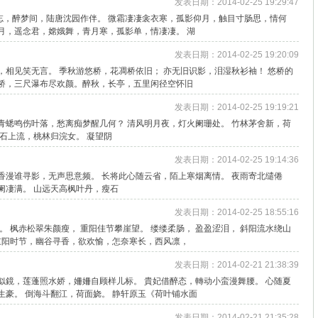
发表日期：2014-02-25 19:29:47
忘，醉梦间，陆唐沈园作伴。 微霜凄凄衾衣寒，孤影仰月，触目寸肠思，情何
月，遥念君，嫦娥舞，青月寒，孤影单，情凄凄。 湖
发表日期：2014-02-25 19:20:09
，相见笑无言。 季秋游悠桥，花凋桥依旧； 亦无旧识影，泪湿秋衫袖！ 悠桥的
澜桥，三尺瀑布尽欢颜。醉秋，长亭，五里闲径空怀旧
发表日期：2014-02-25 19:19:21
青蟋鸣伤叶落，愁离痴梦醒几何？ 清风明月夜，灯火阑珊处。 竹林茅舍新，荷
泉石上流，桃林归浣女。 凝望阴
发表日期：2014-02-25 19:14:36
香漫谁寻影，无声思意频。 长将此心随云省，陌上寒烟离情。 夜雨寄北缱倦
阑凄满。 山远天高枫叶丹，瘦石
发表日期：2014-02-25 18:55:16
。 枫赤松翠朱颜瘦， 重阳佳节攀崖望。 缕缕柔肠， 盈盈涩泪， 斜阳流水绕山
 重阳时节，幽谷寻香，欲欢愉，怎奈寒长，西风凛，
发表日期：2014-02-21 21:38:39
似鏡，莲蓬照水娇，姍姍自顾样儿标。 貴妃借醉态，轉动小蛮漫舞腰。 心随夏
生豪。 倒海斗翻江，荷面娆。 静轩原玉《荷叶铺水面
发表日期：2014-02-21 21:35:28