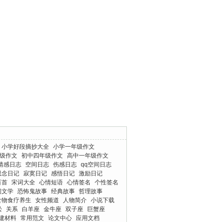
小学好段摘抄大全
小学一年级作文
级作文
初中四年级作文
高中一年级作文
情感日志
空间日志
伤感日志
qq空间日志
思念日记
寂寞日记
感悟日记
激励日记
百首
宋词大全
心情短语
心情签名
个性签名
间文学
恐怖鬼故事
经典故事
哲理故事
食物食疗养生
女性频道
人物简介
小说下载
松
关系
白羊座
金牛座
双子座
巨蟹座
建材料
常用范文
论文中心
应用文档