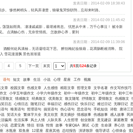
发表日期：2014-02-09 18:38:43
间步。 惨然树梢头，轻风弄凄楚，狼嚎鬼哭惊鸱鸮，忘却来时路。
发表日期：2014-02-09 11:45:42
，荡荡如雨滴。 凄凄戚戚影，最堪难将息。 忧愁从中来，万千心事泣！ 被冷新
见。 点滴触心伤，无奈世情残。 怎敌静心养，要到
发表日期：2014-02-09 11:39:06
。 酒醒何处风满袖，无语凝噎花下思。 醉别梅妃妆狼藉，花凋肠断难消释。 院
入 雪花漫漫飘 景色渐渐退
4
5
下一页
末页
共
5
页/
124
条记录
语句
短文
故事
生活
小说
心理
星座
工作
视频
志文章
校园文章
伤感文章
人生感悟
精彩文章
哲理文章
文学名著
作文写作技巧
作文
小学五年级作文
小学六年级作文
初中一年级作文
初中二年级作文
初中三年
写景散文
情感散文
经典散文
优美散文
散文随笔
抒情散文
爱情散文
伤感散文
搞笑日志
心情日志
随笔日记
幸福日记
感伤日记
快乐日记
难过日记
无聊日记
美语句
唯美语句
哲理语句
搞笑语句
伤心语句
思念语句
手机短信
诗歌
唐诗三
小说
笑话大全
繁体字大全
美文欣赏
美文摘抄
情感故事
伤感故事
感人故事
民
生活骗局
生活实事
风土人情
人际关系
人生哲理
创业致富
意见建议
家庭教育
史小说
恋爱宝典
情侣
职场
性情
故事
专家Q&A
测试
心赏
生命课
养心坊
放
座
水瓶座
双鱼座
12星座
星座其他
总结报告
演讲致辞
领导讲话
心得体会
党