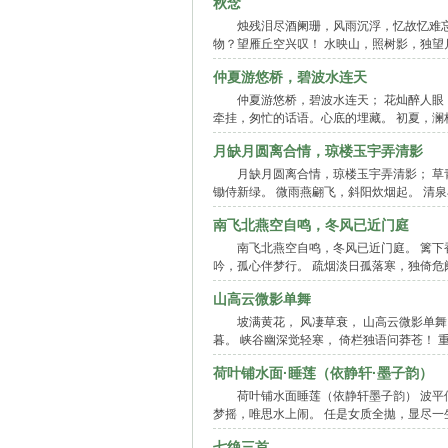
秋念
烛残泪尽酒阑珊，风雨沉浮，忆故忆难
物？望雁丘空兴叹！ 水映山，照树影，独望
仲夏游悠桥，碧波水连天
仲夏游悠桥，碧波水连天； 花灿醉人眼
牵挂，匆忙的话语。心底的埋藏。 初夏，
月缺月圆离合情，琼楼玉宇弄清影
月缺月圆离合情，琼楼玉宇弄清影； 草
锄侍新绿。 微雨燕翩飞，斜阳炊烟起。 清
南飞北燕空自鸣，冬风已近门庭
南飞北燕空自鸣，冬风已近门庭。 篱下
吟，孤心伴梦行。 疏烟淡日孤落寒，独倚危
山高云微影单舞
坡满黄花， 风凄草衰， 山高云微影单舞
暮。 峡谷幽深觉轻寒， 倚栏独语问莽苍！
荷叶铺水面·睡莲（依静轩·墨子韵）
荷叶铺水面睡莲（依静轩墨子韵） 波平
梦摇，唯思水上闹。 任是女质全拋，显尽一
七绝三首