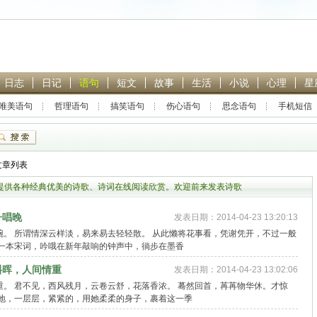
日志
日记
语句
短文
故事
生活
小说
心理
星
唯美语句
哲理语句
搞笑语句
伤心语句
思念语句
手机短信
热门搜索：
林黛玉
贾宝玉
恋爱
封神英雄榜
青春
 文章列表
提供各种经典优美的诗歌、诗词在线阅读欣赏。欢迎前来发表诗歌
舟唱晚
发表日期：2014-04-23 13:20:13
。 所谓情深云样淡，易来易去轻轻散。 从此懒将花事看，凭谢凭开，不过一般
拿一本宋词，吟哦在新年敲响的钟声中，徜步在墨香
斜晖，人间情重
发表日期：2014-04-23 13:02:06
。 君不见，西风残月，云卷云舒，花落香浓。 蓦然回首，苒苒物华休。才惊
静地，一层层，紧紧的，用她柔柔的身子，裹着这一季