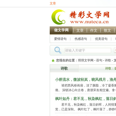
文章
做文学网
文章
作文
散文
爱情语句
伤感语句
优美语句
您现在的位置：
琪琪文学网
-
语句
-
诗歌
-
诗歌
诗歌：
小桥流水，微波轻岚，晓风残月，渔
谁把西风移画扇，淡了胭脂，冷了凝香腕
倦。 深锁冰心向古卷，唐朋宋友相交遍。
枫叶如丹：君不见，秋染枫红，落日
君不见，秋染枫红，落日斜晖，人间情重
觉，已是深秋。 枫叶红了，枫叶落了，静