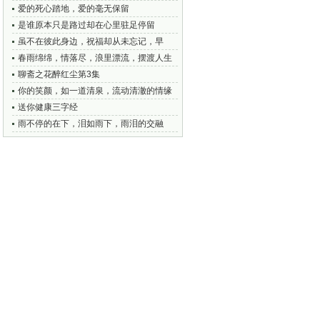
法
爱的死心踏地，爱的毫无保留
是谁原本只是路过却在心里驻足停留
虽不在彼此身边，祝福却从未忘记，早
安，愿你一切如意
春雨绵绵，情落尽，浪里漂流，摆渡人生
聊斋之花醉红尘第3集
你的笑颜，如一道清泉，流动清澈的情缘
送你健康三字经
雨不停的在下，泪如雨下，雨泪的交融