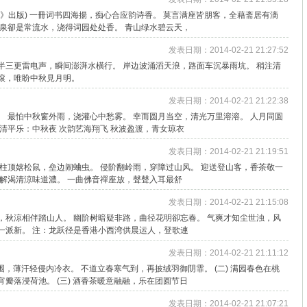
稿》出版) 一冊词书四海揚，痴心合应韵诗香。 莫言满座皆朋客，全藉斋居有滴
滴泉卻是常流水，浇得词园处处香。 青山绿水碧云天，
发表日期：2014-02-21 21:27:52
半三更雷电声，瞬间澎湃水橫行。 岸边波涌滔天浪，路面车沉暴雨坑。 稍注清
滾，唯盼中秋見月明。
发表日期：2014-02-21 21:22:38
。 最怕中秋窗外雨，浇灌心中愁雾。 幸而圆月当空，清光万里溶溶。 人月同圆
 清平乐：中秋夜 次韵艺海翔飞 秋波盈渡，青女琼衣
发表日期：2014-02-21 21:19:51
 柱顶嬉松鼠，垒边闹蛐虫。 侵阶翻岭雨，穿障过山风。 迎送登山客，香茶敬一
，解渴清涼味道濃。 一曲佛音禪座放，聲聲入耳最舒
发表日期：2014-02-21 21:15:08
，秋涼相伴踏山人。 幽阶树暗疑非路，曲径花明卻忘春。 气爽才知尘世浊，风
一派新。 注：龙跃径是香港小西湾供晨运人，登歌連
发表日期：2014-02-21 21:11:12
氛围，薄汗轻侵内冷衣。 不道立春寒气到，再披绒羽御阴霏。 (二) 满园春色在桃
瓣落浸荷池。 (三) 酒香茶暖意融融，乐在团圆节日
发表日期：2014-02-21 21:07:21