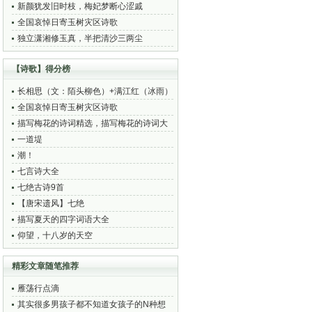
新颜犹发旧时枝，梅妃梦断心涩戚
全国哀悼日寄玉树灾区诗歌
独立潇湘修玉真，半把清沙三两尘
【诗歌】得分榜
长相思（文：陌头柳色）+满江红（冰雨）
全国哀悼日寄玉树灾区诗歌
描写梅花的诗词精选，描写梅花的诗词大
全
一道堤
潮！
七言诗大全
七绝古诗9首
【唐宋遗风】七绝
描写夏天的四字词语大全
仰望，十八岁的天空
精彩文章随笔推荐
雁荡行点滴
其实很多男孩子都不知道女孩子的N种想