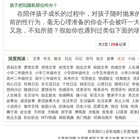
孩子把玩隐私部位咋办？
在陪伴孩子成长的过程中，对孩子随时抛来
前的性行为，毫无心理准备的你会不会被吓一
又急，不知所措？假如你也遇到过类似下面的
共
1
页 /
28
条记录
深度阅读：
文章
作文
散文
日志
日记
语句
短文
故事
生活
小说
原创文章
爱情文章
亲情文章
友情文章
励志文章
校园文章
伤感文章
人生
小学二年级作文
小学三年级作文
小学四年级作文
小学五年级作文
小学六年
高中二年级作文
高中三年级作文
高考作文
写景散文
情感散文
经典散文
优
伤心日志
经典日志
非主流日志
个性日志
搞笑日志
心情日志
随笔日记
幸
悠闲日记
随感日记
爱情语句
伤感语句
优美语句
唯美语句
哲理语句
搞笑
人生格言
名言佳句
励志签名
伤感网名
微小说
笑话大全
繁体字大全
美文
故事会
成语故事
童话故事大全
生活常识
生活骗局
生活实事
风土人情
人
小说简介
都市言情
校园小说
武侠仙侠
历史小说
恋爱宝典
情侣
职场
性情
狮子座
处女座
天秤座
天蝎座
射手座
摩羯座
水瓶座
双鱼座
12星座
星座
热点主题
职位职业
MTV歌曲
精彩视频
热门电影
经典动画片
电视剧
联系我们
|
谷歌地图
|
百度地图
文章阅读网
文章网
精彩文章
美文故事
散文欣赏