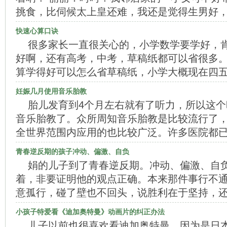
挑食，比伺候太上皇还难，我还是觉得生男好
快速心算口诀
很多家长一直很关心的，小学数学要学好，
好啊，还有高考，中考，草稿纸都可以省很多
算学得好可以怎么省草稿纸，小学大概现在四
妊娠几月使用音乐胎教
胎儿发育到4个月左右就有了听力，所以这
音乐胎教了。众所周知音乐胎教是比较流行了
全世界范围内应用的也比较广泛。许多医院都
青春逆反期的孩子冲动、偏激、自负
娟的儿子到了青春逆反期。冲动、偏激、自
着，非要证明他的观点正确。本来那件事行不
意孤行，碰了壁也不回头，说胜利在于坚持，
小孩子特爱看《迪加奥特曼》动画片的纠正办法
儿子以前也很喜欢看迪加奥特曼，因为是日