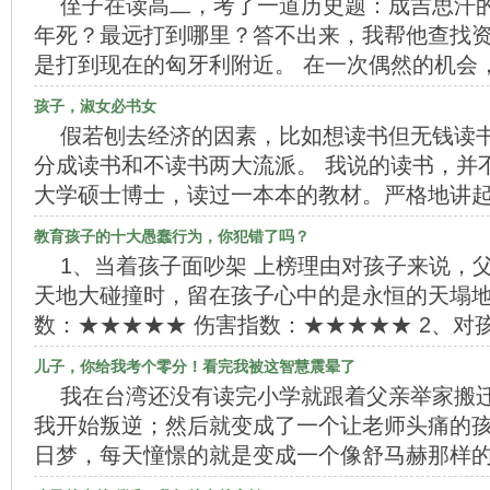
侄子在读高二，考了一道历史题：成吉思汗
年死？最远打到哪里？答不出来，我帮他查找
是打到现在的匈牙利附近。 在一次偶然的机会
孩子，淑女必书女
假若刨去经济的因素，比如想读书但无钱读
分成读书和不读书两大流派。 我说的读书，并
大学硕士博士，读过一本本的教材。严格地讲
教育孩子的十大愚蠢行为，你犯错了吗？
1、当着孩子面吵架 上榜理由对孩子来说，
天地大碰撞时，留在孩子心中的是永恒的天塌地
数：★★★★★ 伤害指数：★★★★★ 2、对
儿子，你给我考个零分！看完我被这智慧震晕了
我在台湾还没有读完小学就跟着父亲举家搬
我开始叛逆；然后就变成了一个让老师头痛的
日梦，每天憧憬的就是变成一个像舒马赫那样