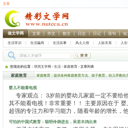
文章
做文学网
文章
作文
散文
日志
日记
语句
短
生活常识
生活骗局
生活实事
风土人情
人际关系
人生
热门搜索：
林黛玉
贾
您现在的位置：
琪琪文学网
-
生活
-
家庭教育
- 文章列表
家庭教育
家庭教育：提供各种家庭教育方法、孩子教育、幼儿早教幼
赏，帮助大家了解更多家
婴儿不能看电视
专家观点： 3岁前的婴幼儿家庭一定不要给
其不能看电视！非常重要！！ 主要原因在于 婴
超强的专注力和学习能力，随着年龄的增长，
可怕的中国式教育：聪明伶俐进去，呆若木鸡出来