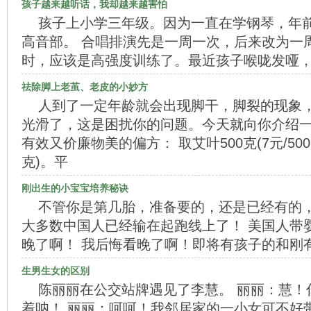
孩子越来越听话，我却越来越害怕
孩子上小学三年级。因为一直在学钢琴，年
高音部。 合唱排演先是一周一次，后来改为一
时，应该是高强度训练了。最近孩子喉咙发哑
祛除脚上老茧、老皮的小妙方
人到了一定年龄就会出现脚干，脚裂的现象
光滑了，这是困扰你的问题。今天就向你介绍
有效又价廉物美的偏方： 取艾叶500克(7元/500克
克)。平
刚出生的小宝宝培养秘诀
不管你是第几胎，准备要的，还是已经有的
大多数中国人已经输在起跑线上了！ 美国人带
晚了啊！ 我后悔看晚了啊！即将有孩子的和刚
生男生女的区别
陈丽丽在公交站牌遇见了李慧。 丽丽：慧！
着呐！ 丽丽：呵呵！我邻居家的一小女可不好