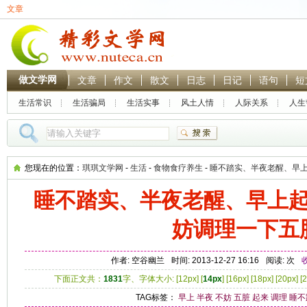
文章
做文学网
文章
作文
散文
日志
日记
语句
短
生活常识
生活骗局
生活实事
风土人情
人际关系
人生
热门搜索：
林黛玉
贾
您现在的位置：
琪琪文学网
-
生活
-
食物食疗养生
-
睡不踏实、半夜老醒、早
五脏
睡不踏实、半夜老醒、早上
妨调理一下五
作者: 空谷幽兰
时间: 2013-12-27 16:16
阅读:
次
下面正文共：
1831
字、字体大小: [
12px
] [
14px
] [
16px
] [
18px
] [
20px
] [
2
TAG标签：
早上
半夜
不妨
五脏
起来
调理
睡不