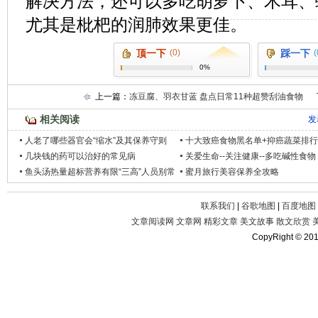
解决方法，还可以多吃胡萝卜、木耳、
尤其是枇杷的润肺效果更佳。
顶一下
(0)
踩一下
(
0%
上一篇：
冻豆腐、羽衣甘蓝 盘点日常11种超赞刮油食物
相关阅读
发
人老了哪些器官会“缩水”及其保养守则
十大致癌食物黑名单+抑癌蔬菜排
几块钱的药可以治好的常见病
关爱生命--关注健康--多吃碱性食物
鱼头汤热量超标营养有限“三高”人员别常
蜜月旅行美容保养全攻略
喝
联系我们
|
谷歌地图
|
百度地图
文章阅读网
文章网
精彩文章
美文故事
散文欣赏
CopyRight © 20