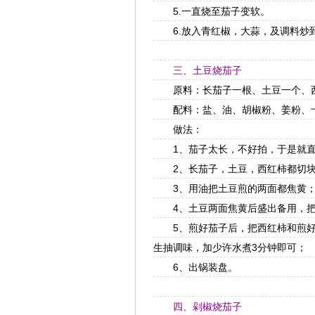
5.一直烧至茄子变软。
6.放入青红椒，大蒜，及调料炒
三、土豆烧茄子
原料：长茄子一根、土豆一个、
配料：盐、油、胡椒粉、姜粉、十
做法：
1、茄子太长，不好拍，于是就直
2、长茄子，土豆，西红柿都切块
3、用油把土豆煎的两面都焦黄
4、土豆两面焦黄后盛出备用，把
5、煎好茄子后，把西红柿和煎好
生抽调味，加少许水煮3分钟即可；
6、出锅装盘。
四、剁椒烧茄子