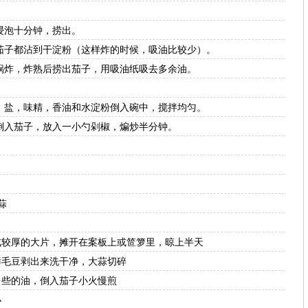
浸泡十分钟，捞出。
子都沾到干淀粉（这样炸的时候，吸油比较少）。
炸，炸熟后捞出茄子，用吸油纸吸去多余油。
盐，味精，香油和水淀粉倒入碗中，搅拌均匀。
入茄子，放入一小勺剁椒，煸炒半分钟。
蒜
较厚的大片，摊开在案板上或笸箩里，晾上半天
毛豆剥出来洗干净，大蒜切碎
些的油，倒入茄子小火慢煎
小