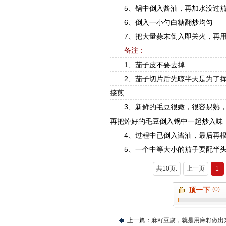
5、锅中倒入酱油，再加水没过茄子
6、倒入一小勺白糖翻炒均匀
7、把大量蒜末倒入即关火，再用
备注：
1、茄子皮不要去掉
2、茄子切片后先晾半天是为了挥
接煎
3、新鲜的毛豆很嫩，很容易熟，
再把焯好的毛豆倒入锅中一起炒入味
4、过程中已倒入酱油，最后再根
5、一个中等大小的茄子要配半头
共10页:
上一页
1
顶一下
(0)
上一篇：
麻籽豆腐，就是用麻籽做出