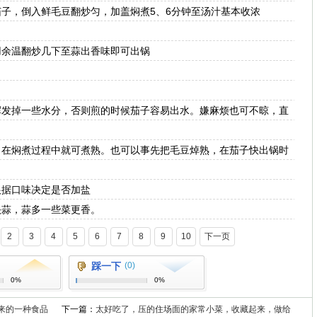
，倒入鲜毛豆翻炒匀，加盖焖煮5、6分钟至汤汁基本收浓
余温翻炒几下至蒜出香味即可出锅
发掉一些水分，否则煎的时候茄子容易出水。嫌麻烦也可不晾，直
在焖煮过程中就可煮熟。也可以事先把毛豆焯熟，在茄子快出锅时
据口味决定是否加盐
蒜，蒜多一些菜更香。
2
3
4
5
6
7
8
9
10
下一页
踩一下
(0)
0%
0%
来的一种食品
下一篇：
太好吃了，压的住场面的家常小菜，收藏起来，做给