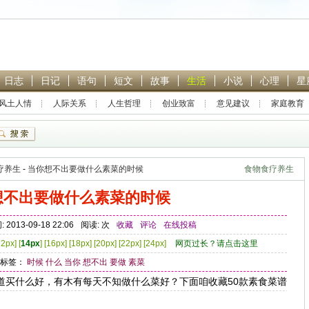
日志
日记
语句
短文
故事
生活
小说
心理
星
风土人情
人际关系
人生哲理
创业致富
意见建议
家庭教育
热门搜索：
林黛玉
贾宝玉
恋爱
封神英雄榜
青春
疗养生
-
当你想不出要做什么素菜的时候
食物食疗养生
想不出要做什么素菜的时候
 2013-09-18 22:06
阅读:
次
收藏
评论
在线投稿
12px
] [
14px
] [
16px
] [
18px
] [
20px
] [
22px
] [
24px
]
网页过长？请点击这里
G标签：
时候
什么
当你
想不出
要做
素菜
什么好，有木有每天不知做什么菜好？下面咱收藏50款素食菜谱