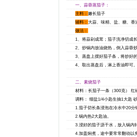
一、蒜蓉蒸茄子：
主料：
嫩长茄子
辅料：
大蒜、味精、盐、糖、香
做法：
1、将蒜剁成茸；茄子洗净切成长
2、炒锅内放油烧热，倒入蒜蓉炒
3、蒸盘上摆好茄子条，将炒好的
4、取出蒸盘后，淋上香油即可
二、素烧茄子
材料：长茄子一条（300克） 红椒1
调料： 细盐1/4小匙生抽1大匙 砂
1.茄子切长条浸泡在冷水中20分
2.锅内热2大匙油。
3.浸好的茄子沥干水，放入锅内
4.加盖焖煮，途中要常常翻动以