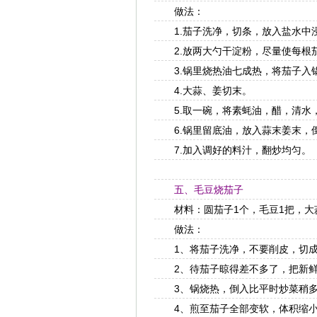
做法：
1.茄子洗净，切条，放入盐水中
2.放两大勺干淀粉，尽量使每根茄
3.锅里烧热油七成热，将茄子入锅
4.大蒜、姜切末。
5.取一碗，将素蚝油，醋，清水，
6.锅里留底油，放入蒜末姜末，倒
7.加入调好的料汁，翻炒均匀。
五、毛豆烧茄子
材料：圆茄子1个，毛豆1把，大
做法：
1、将茄子洗净，不要削皮，切成
2、待茄子晾得差不多了，把新鲜
3、锅烧热，倒入比平时炒菜稍多
4、煎至茄子全部变软，体积缩