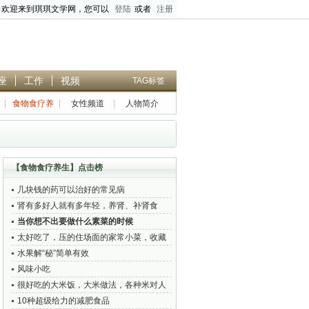
欢迎来到琪琪文学网，您可以
登陆
或者
注册
座
工作
视频
TAG标签
食物食疗养
女性频道
人物简介
生
搜索正文
、
高级标题搜索
【
食物食疗养生
】点击榜
几块钱的药可以治好的常见病
肾有多好人就有多年轻，养肾、补肾食
谱，补充肾气，改善呼吸的调理方法
当你想不出要做什么素菜的时候
太好吃了，压的住场面的家常小菜，收藏
起来，做给家人吃
水果解“秘”简单有效
风味小吃
很好吃的大米饭，大米做法，各种米对人
身体的好处大全
10种超级给力的减肥食品