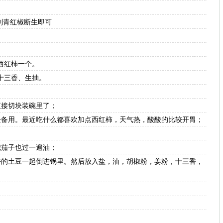
到青红椒断生即可
西红柿一个。
三香、生抽。
接切块装碗里了；
备用。最近吃什么都喜欢加点西红柿，天气热，酸酸的比较开胃；
；
茄子也过一遍油；
的土豆一起倒进锅里。然后放入盐，油，胡椒粉，姜粉，十三香，