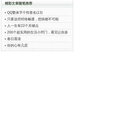
精彩文章随笔推荐
QQ繁体字个性签名(13)
只要这些经络畅通，想病都不可能
人一生有22个关键点
200个超实用的生活小窍门，看完让你多
活10年！﹙值得收藏﹚
春日晨读
你的心有几层