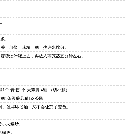
油
条。
香，加盐、味精、糖、少许水搅匀。
蒜蓉汤汁浇上去，再放入蒸笼蒸五分钟左右。
。
个 青椒1个 大蒜瓣 4颗 （切小颗）
糖1茶匙蘑菇精1/2茶匙
钟。这样即省油，又不会让茄子变色。
转小火煸炒。
免糊底。