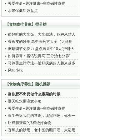
关爱生命--关注健康--多吃碱性食物
水果保健功效盘点
【食物食疗养生】得分榜
很好吃的大米饭，大米做法，各种米对人
身体的好处大全
香蕉皮的妙用,老中医药方大全（太适用
了！）
蘑菇调节免疫力 盘点蔬果中10大“护肝大
将”
如何养胃：俗话说胃病“三分治七分养”
马铃薯生汁疗法---治好疾病的人越来越多
风味小吃
【食物食疗养生】随机推荐
当你想不出要做什么素菜的时候
夏天吃水果注意事项
关爱生命--关注健康--多吃碱性食物
医生告诉我们的常识，读完它吧，你会一
生受益！
让双腿变瘦的7样绝好食物
香蕉皮的妙用，老中医的顺口溜，太适用
了！