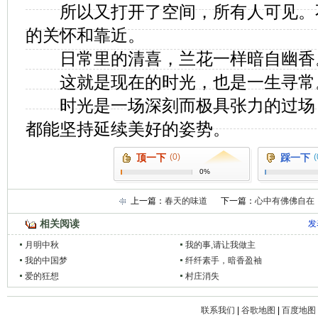
所以又打开了空间，所有人可见。
的关怀和靠近。
日常里的清喜，兰花一样暗自幽香
这就是现在的时光，也是一生寻常
时光是一场深刻而极具张力的过场
都能坚持延续美好的姿势。
顶一下
(0)
踩一下
(
0%
上一篇：
春天的味道
下一篇：
心中有佛佛自在
相关阅读
发
月明中秋
我的事,请让我做主
我的中国梦
纤纤素手，暗香盈袖
爱的狂想
村庄消失
联系我们
|
谷歌地图
|
百度地图