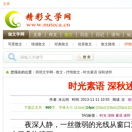
文章
做文学网
文章
作文
散文
日志
日记
语句
短
写景散文
情感散文
经典散文
优美散文
散文随笔
抒情
热门搜索：
林黛玉
贾
您现在的位置：
琪琪文学网
-
散文
-
抒情散文
-
时光素语 深秋述怀
时光素语 深秋
作者: 水云间
时间: 2013-11-11 10:55
阅读:
次
收
下面正文共：
960
字、字体大小: [
12px
] [
14px
] [
16px
] [
18px
] [
20px
] [
2
TAG标签：
时光
深秋
素语
述怀
夜深人静，一丝微弱的光线从窗口