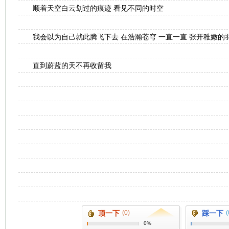
顺着天空白云划过的痕迹 看见不同的时空
我会以为自己就此腾飞下去 在浩瀚苍穹 一直一直 张开稚嫩的
直到蔚蓝的天不再收留我
顶一下
(0)
踩一下
(
0%