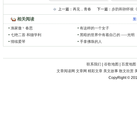
上一篇：
再见，青春
下一篇：
步韵和孙怀侯
相关阅读
发
渔家傲丶春思
有这样的一个女子
七绝二首·和膸学利
黑暗的世界中有着自己的 -----光明
情续爱琴
手拿佛珠的人
联系我们
|
谷歌地图
|
百度地图
文章阅读网
文章网
精彩文章
美文故事
散文欣赏
CopyRight © 20