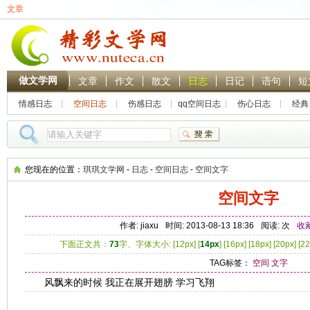
文章
做文学网
文章
作文
散文
日志
日记
语句
短
情感日志
空间日志
伤感日志
qq空间日志
伤心日志
经典
热门搜索：
林黛玉
贾
您现在的位置：
琪琪文学网
-
日志
-
空间日志
-
空间文字
空间文字
作者: jiaxu
时间: 2013-08-13 18:36
阅读:
次
收
下面正文共：
73
字、字体大小: [
12px
] [
14px
] [
16px
] [
18px
] [
20px
] [
22
TAG标签：
空间
文字
风飘来的时候 我正在展开翅膀 学习飞翔