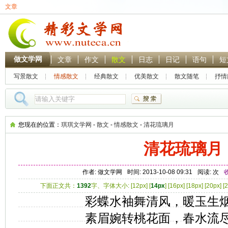
文章
做文学网
文章
作文
散文
日志
日记
语句
短
写景散文
情感散文
经典散文
优美散文
散文随笔
抒情
热门搜索：
林黛玉
贾
您现在的位置：
琪琪文学网
-
散文
-
情感散文
-
清花琉璃月
清花琉璃月
作者: 做文学网
时间: 2013-10-08 09:31
阅读:
次
下面正文共：
1392
字、字体大小: [
12px
] [
14px
] [
16px
] [
18px
] [
20px
] [
2
彩蝶水袖舞清风，暖玉生
素眉婉转桃花面，春水流