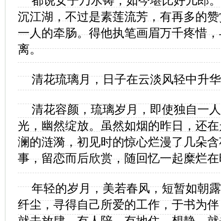
都说女子乃水铸，如今堪比好儿郎。
沉江湖，不过是素莲流芳，有再多的赞
一人的牵肠。得他执笔画眉万千疼惜，
离。
清花琉璃月，日子在云淡风轻中升华
清花容颜，琉璃岁月，即使独自一人
光，幽然绽放。虽然如烟的昨日，还在
澜的涟漪，初见时的惊心烂漫了几朵含
事，留恋而后欣赏，随回忆一起糜烂在
年轻的岁月，美若春风，短暂如朝露
纤尘，寻得自己所爱的工作，于书为伴
就去放肆，有人陪，有地住，想静，就