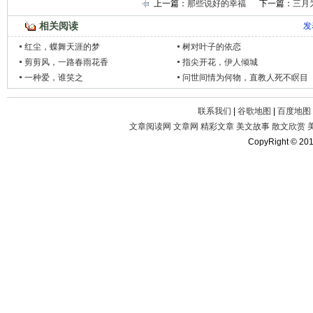
上一篇：
那些说好的幸福
下一篇：
三月
相关阅读
发
红尘，蝶舞天涯的梦
树对叶子的依恋
剪剪风，一路春雨花香
指尖开花，伊人倾城
一种爱，谁笑之
问世间情为何物，直教人死不瞑目
联系我们
|
谷歌地图
|
百度地图
文章阅读网
文章网
精彩文章
美文故事
散文欣赏
CopyRight © 20