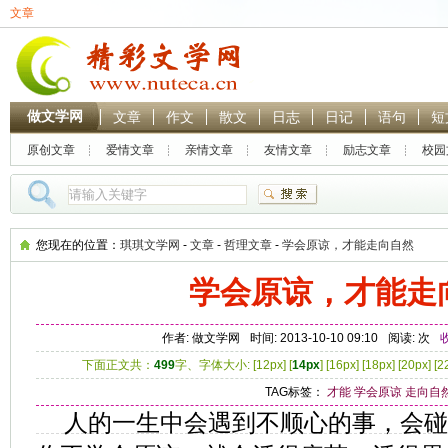
文章
做文学网
文章
作文
散文
日志
日记
语句
短
原创文章
爱情文章
亲情文章
友情文章
励志文章
校园
热门搜索：
林黛玉
贾
您现在的位置：
琪琪文学网
-
文章
-
哲理文章
-
学会原谅，才能走向自然
学会原谅，才能走
作者: 做文学网
时间: 2013-10-10 09:10
阅读:
次
下面正文共：
499
字、字体大小: [
12px
] [
14px
] [
16px
] [
18px
] [
20px
] [
2
TAG标签：
才能
学会原谅
走向自
人的一生中会遇到不顺心的事，会碰