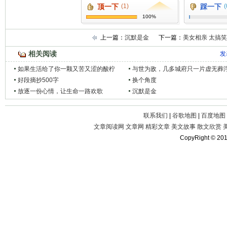
顶一下
(1)
踩一下
(
100%
上一篇：
沉默是金
下一篇：
美女相亲 太搞笑
相关阅读
发
如果生活给了你一颗又苦又涩的酸柠
与世为敌，几多城府只一片虚无葬
檬，你就面带微笑
好段摘抄500字
换个角度
放逐一份心情，让生命一路欢歌
沉默是金
联系我们
|
谷歌地图
|
百度地图
文章阅读网
文章网
精彩文章
美文故事
散文欣赏
CopyRight © 20