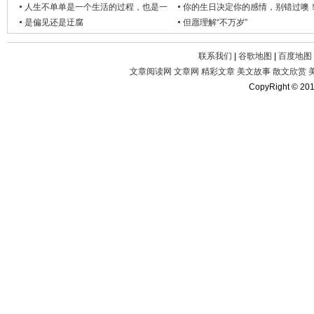
人生不单单是一个生活的过程，也是一
你的生日决定你的感情，别错过噢
个不断自省的过程
是偏见还是迂腐
但愿理解“不万岁”
联系我们
|
谷歌地图
|
百度地图
文章阅读网
文章网
精彩文章
美文故事
散文欣赏
CopyRight © 20