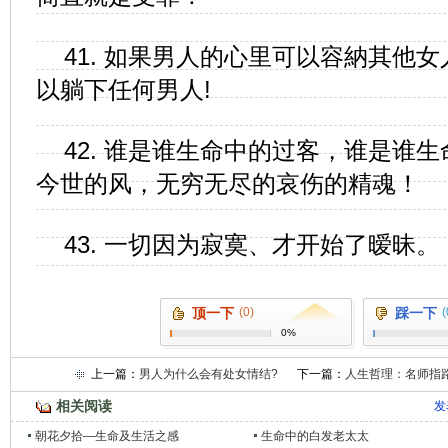
41. 如果男人的心里可以容納其他
以躺下任何男人!
42. 谁是谁生命中的过客，谁是谁
今世的风，无穷无尽的哀伤的精魂！
43. 一切因为寂寞、才开始了暧昧。
顶一下
(0)
踩一下
(
0%
上一篇：
男人为什么会有处女情结?
下一篇：
人生哲理：名师指
相关阅读
发
朝花夕拾—生命及生活之感
生命中的白发老太太