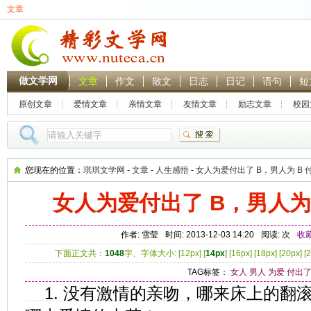
文章
做文学网
文章
作文
散文
日志
日记
语句
短
原创文章
爱情文章
亲情文章
友情文章
励志文章
校园
热门搜索：
林黛玉
贾
您现在的位置：
琪琪文学网
-
文章
-
人生感悟
-
女人为爱付出了 B，男人为 B 
女人为爱付出了 B，男人为
作者: 雪莹
时间: 2013-12-03 14:20
阅读:
次
收
下面正文共：
1048
字、字体大小: [
12px
] [
14px
] [
16px
] [
18px
] [
20px
] [
2
TAG标签：
女人
男人
为爱
付出
1. 没有激情的亲吻，哪来床上的翻