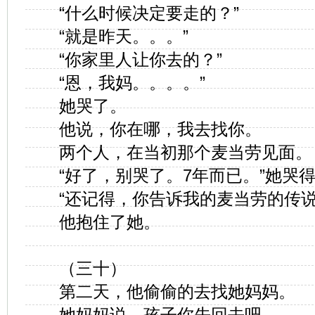
“什么时候决定要走的？”
“就是昨天。。。”
“你家里人让你去的？”
“恩，我妈。。。。”
她哭了。
他说，你在哪，我去找你。
两个人，在当初那个麦当劳见面。
“好了，别哭了。7年而已。”她哭得
“还记得，你告诉我的麦当劳的传说
他抱住了她。
（三十）
第二天，他偷偷的去找她妈妈。
她妈妈说，孩子你先回去吧。