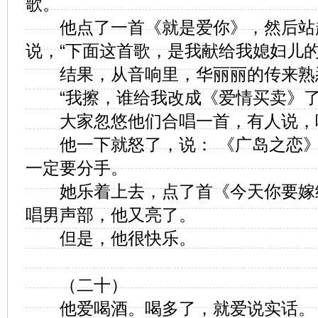
歌。
他点了一首《就是爱你》，然后站
说，“下面这首歌，是我献给我媳妇儿的
结果，从音响里，华丽丽的传来熟
“我擦，谁给我改成《爱情买卖》了
大家忽悠他们合唱一首，有人说，
他一下就怒了，说： 《广岛之恋》
一定要分手。
她乐着上去，点了首《今天你要嫁
唱男声部，他又亮了。
但是，他很快乐。
（二十）
他爱喝酒。喝多了，就爱说实话。