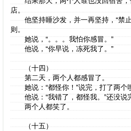
结果那天，两个人谁也没回宿舍，
店。
他坚持睡沙发，并一再坚持，“禁止婚
则。
她说，“。。。我怕你感冒。”
他说，“你早说，冻死我了。”
（十四）
第二天，两个人都感冒了。
她说：“都怪你！”说完，打了两个
他说：“我错了，都怪我。”还没说
两个人都笑了。
（十五）