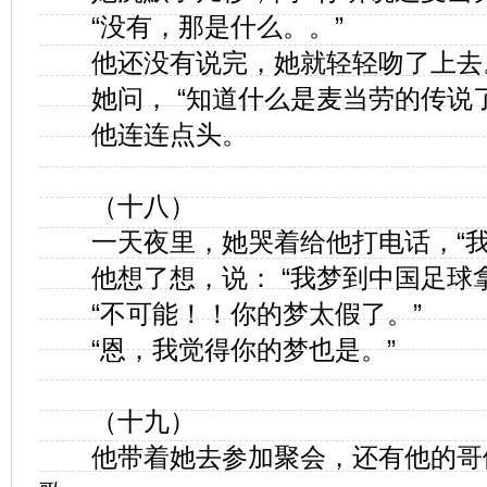
“没有，那是什么。。”
他还没有说完，她就轻轻吻了上去
她问， “知道什么是麦当劳的传说了
他连连点头。
（十八）
一天夜里，她哭着给他打电话，“我
他想了想，说： “我梦到中国足球拿
“不可能！！你的梦太假了。”
“恩，我觉得你的梦也是。”
（十九）
他带着她去参加聚会，还有他的哥