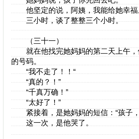
他坚定的说，阿姨，我能给她幸福
三小时，谈了整整三个小时。
（三十一）
就在他找完她妈妈的第二天上午，
的号码。
“我不走了！！“
“真的？！”
“千真万确！”
“太好了！”
紧接着，是她妈妈的短信：“孩子，
这一次，是他哭了。