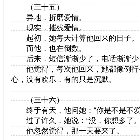
（三十五）
异地，折磨爱情。
现实，摧残爱情。
起初，她每天计算他回来的日子。
而他，也在倒数。
后来，短信渐渐少了，电话渐渐少
他觉得，每次他回来，她都像例行
心，没有欢乐，有的只是沉默。
（三十六）
终于有天，他问她：“你是不是不爱
过了许久，她说：“没，你想多了。
他忽然觉得，那一天要来了。