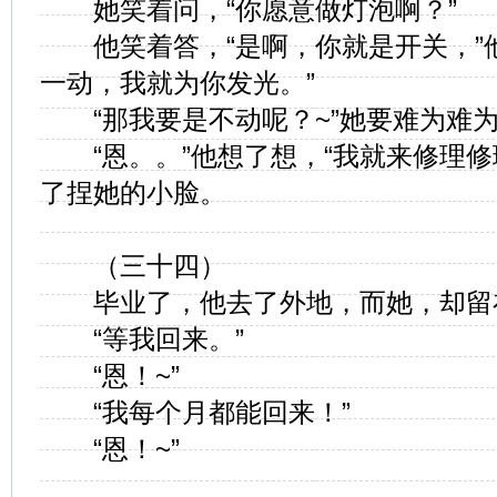
她笑着问，“你愿意做灯泡啊？”
他笑着答，“是啊，你就是开关，”他
一动，我就为你发光。”
“那我要是不动呢？~”她要难为难
“恩。。”他想了想，“我就来修理修
了捏她的小脸。
（三十四）
毕业了，他去了外地，而她，却留
“等我回来。”
“恩！~”
“我每个月都能回来！”
“恩！~”